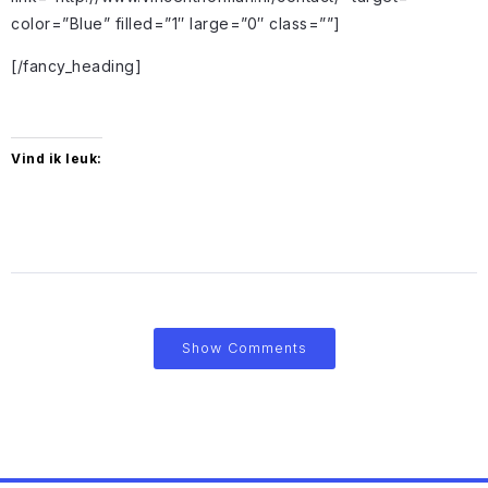
color=”Blue” filled=”1″ large=”0″ class=””]
[/fancy_heading]
Vind ik leuk:
Show Comments